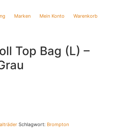
ung
Marken
Mein Konto
Warenkorb
ll Top Bag (L) –
 Grau
alträder
Schlagwort:
Brompton