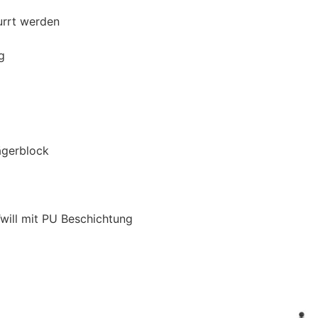
urrt werden
g
ägerblock
will mit PU Beschichtung